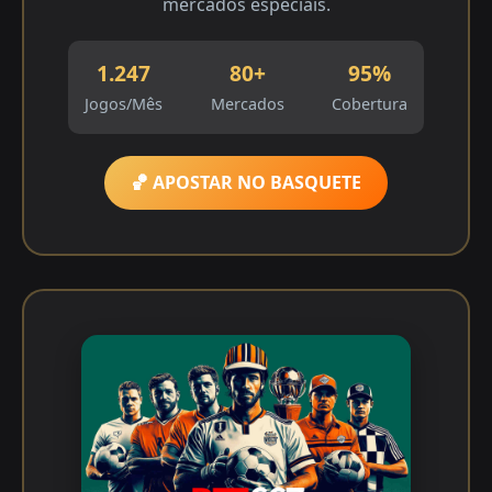
mercados especiais.
1.247
80+
95%
Jogos/Mês
Mercados
Cobertura
🏀 APOSTAR NO BASQUETE