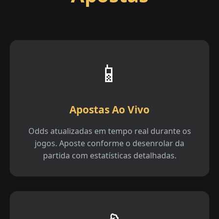
📱
Apostas Ao Vivo
Odds atualizadas em tempo real durante os
jogos. Aposte conforme o desenrolar da
partida com estatísticas detalhadas.