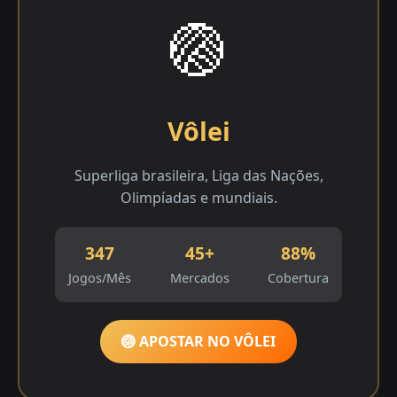
🏐
Vôlei
Superliga brasileira, Liga das Nações,
Olimpíadas e mundiais.
347
45+
88%
Jogos/Mês
Mercados
Cobertura
🏐 APOSTAR NO VÔLEI