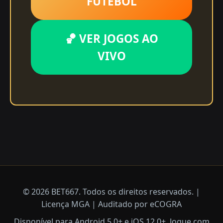
FUTEBOL
🏀 VER JOGOS AO
VIVO
© 2026 BET667. Todos os direitos reservados. |
Licença MGA | Auditado por eCOGRA
Disponível para Android 5.0+ e iOS 12.0+. Jogue com