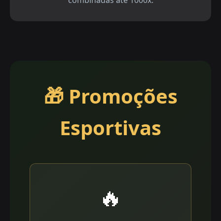
🎁 Promoções
Esportivas
🔥