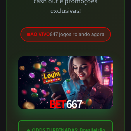
cash out e promoções
exclusivas!
AO VIVO
847 jogos rolando agora
🔥
ODDS TURBINADAS:
Brasileirão