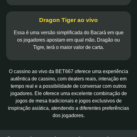
Dragon Tiger ao vivo
Essa é uma versão simplificada do Bacará em que
os jogadores apostam em qual mão, Dragão ou
Tigre, terá o maior valor de carta.
O cassino ao vivo da BET667 oferece uma experiência
autêntica de cassino, com dealers reais, interação em
tempo real e a possibilidade de conversar com outros
jogadores. Ele oferece uma excelente combinação de
jogos de mesa tradicionais e jogos exclusivos de
inspiração asiática, atendendo a diferentes preferências
dos jogadores.