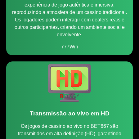
experiência de jogo autêntica e imersiva,
reproduzindo a atmosfera de um cassino tradicional.
Os jogadores podem interagir com dealers reais e
outros participantes, criando um ambiente social e
envolvente.
777Win
Transmissão ao vivo em HD
Os jogos de cassino ao vivo no BET667 são
transmitidos em alta definição (HD), garantindo