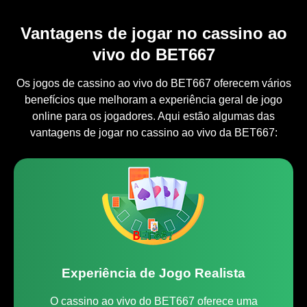
Vantagens de jogar no cassino ao
vivo do BET667
Os jogos de cassino ao vivo do BET667 oferecem vários
benefícios que melhoram a experiência geral de jogo
online para os jogadores. Aqui estão algumas das
vantagens de jogar no cassino ao vivo da BET667:
Experiência de Jogo Realista
O cassino ao vivo do BET667 oferece uma