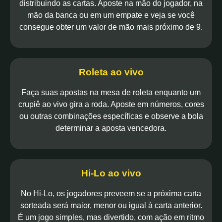
distribuindo as cartas. Aposte na mão do jogador, na
mão da banca ou em um empate e veja se você
consegue obter um valor de mão mais próximo de 9.
Roleta ao vivo
Faça suas apostas na mesa de roleta enquanto um
crupiê ao vivo gira a roda. Aposte em números, cores
ou outras combinações específicas e observe a bola
determinar a aposta vencedora.
Hi-Lo ao vivo
No Hi-Lo, os jogadores preveem se a próxima carta
sorteada será maior, menor ou igual à carta anterior.
É um jogo simples, mas divertido, com ação em ritmo