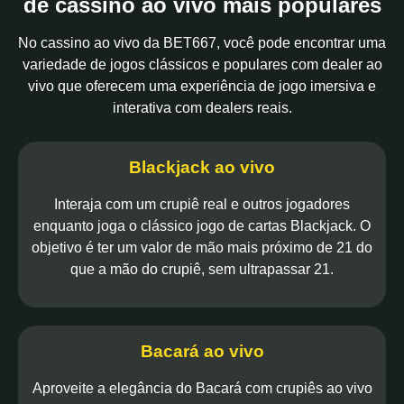
de cassino ao vivo mais populares
No cassino ao vivo da BET667, você pode encontrar uma
variedade de jogos clássicos e populares com dealer ao
vivo que oferecem uma experiência de jogo imersiva e
interativa com dealers reais.
Blackjack ao vivo
Interaja com um crupiê real e outros jogadores
enquanto joga o clássico jogo de cartas Blackjack. O
objetivo é ter um valor de mão mais próximo de 21 do
que a mão do crupiê, sem ultrapassar 21.
Bacará ao vivo
Aproveite a elegância do Bacará com crupiês ao vivo