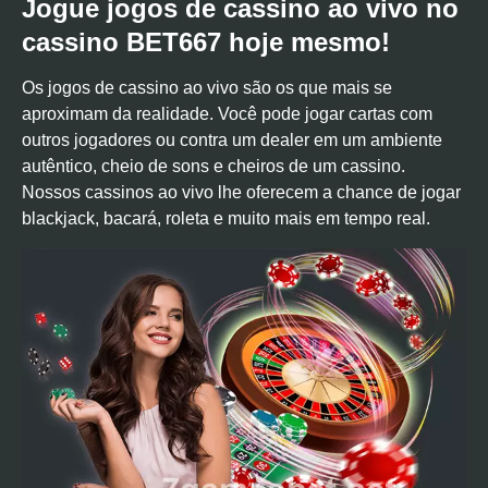
Jogue jogos de cassino ao vivo no
cassino BET667 hoje mesmo!
Os jogos de cassino ao vivo são os que mais se
aproximam da realidade. Você pode jogar cartas com
outros jogadores ou contra um dealer em um ambiente
autêntico, cheio de sons e cheiros de um cassino.
Nossos cassinos ao vivo lhe oferecem a chance de jogar
blackjack, bacará, roleta e muito mais em tempo real.