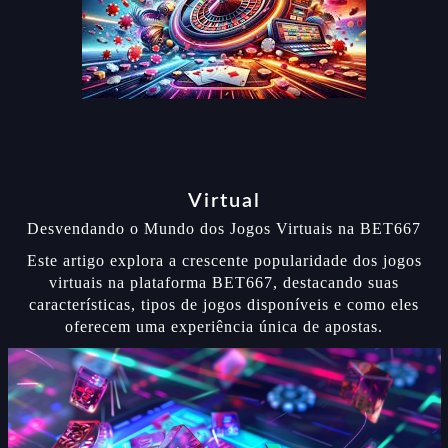
Virtual
Desvendando o Mundo dos Jogos Virtuais na BET667
Este artigo explora a crescente popularidade dos jogos
virtuais na plataforma BET667, destacando suas
características, tipos de jogos disponíveis e como eles
oferecem uma experiência única de apostas.