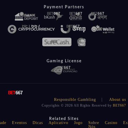
Payment Partners
Gaming License
Responsible Gambling
About us
Copyrights © 2026 All Rights Reserved by
BET667
Related Sites
ade
Eventos
Dicas
Aplicativo
Jogo
Sobre
Casino
Es
Nós